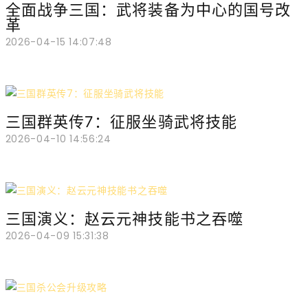
全面战争三国：武将装备为中心的国号改
革
2026-04-15 14:07:48
三国群英传7：征服坐骑武将技能
2026-04-10 14:56:24
三国演义：赵云元神技能书之吞噬
2026-04-09 15:31:38