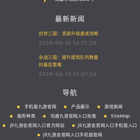
最新新闻
创世三国：资源升级速成攻略
2026-04-16 14:21:26
全战三国：提升建筑队列数量
的最佳策略
2026-04-14 14:07:24
导航
手机版九游官网
产品展示
游戏新闻
服务种类
沟通九游官网入口充值
SiteMap
j9九游会官网入口官方网站
j9九游会官网入口手机版入口
j9九游会官网入口手机版官网