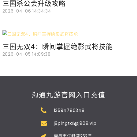
三国杀公会升级攻略
2026-04-06 14:34:34
三国无双4：瞬间掌握绝影武将技能
2026-04-05 14:09:38
沟通九游官网入口充值
13594780348
j9pingtai@j909.vip
南昌市亿赶湾252号