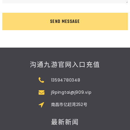
SEND MESSAGE
沟通九游官网入口充值
13594780348
j9pingtai@j909.vip
南昌市亿赶湾252号
最新新闻